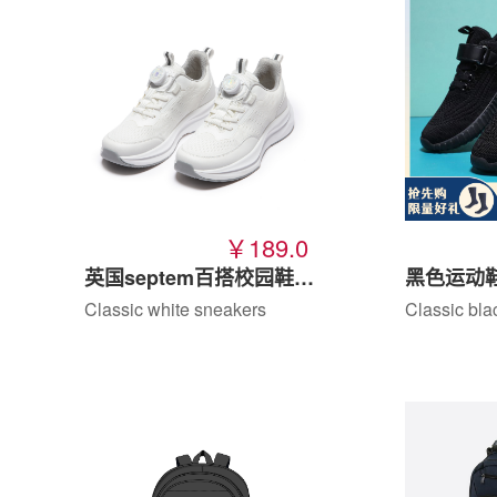
￥189.0
英国septem百搭校园鞋-白
Classic white sneakers
Classic bla